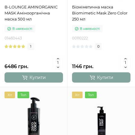
B-LOUNGE AMINORGANIC
Біоміметична маска
MASK Аміноорганічна
Biomimetic Mask Zero Color
маска 500 мл
250 мл
В наявності
В наявності
01460443
00110222
1
0
6486 грн.
1146 грн.
Купити
Купити
Хіт
Топ
Хіт
Топ