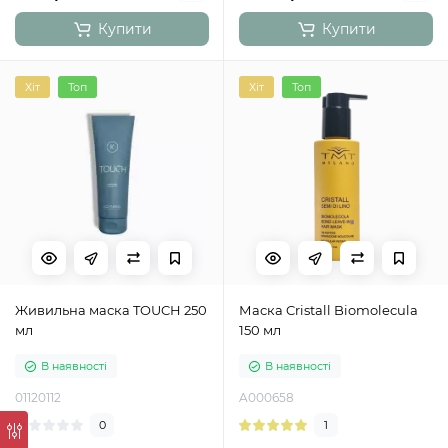
Купити
Купити
Хіт
Топ
Хіт
Топ
Живильна маска TOUCH 250
Маска Cristall Biomolecula
мл
150 мл
В наявності
В наявності
01120112
A000658
0
1