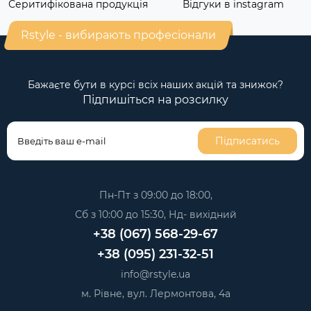
Серитифікована продукція
Відгуки в instagram
Rstyle - вибирають професіонали
Бажаєте бути в курсі всіх наших акцій та знижок?
Підпишіться на розсилку
Підписатись
Пн-Пт з 09:00 до 18:00,
Сб з 10:00 до 15:30, Нд- вихідний
+38 (067) 568-29-67
+38 (095) 231-32-51
info@rstyle.ua
м. Рівне, вул. Лермонтова, 4а