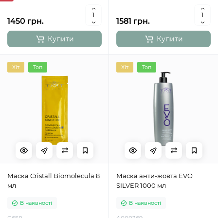
1450 грн.
1581 грн.
Купити
Купити
Хіт
Топ
Хіт
Топ
Маска Cristall Biomolecula 8
Маска анти-жовта EVO
мл
SILVER 1000 мл
В наявності
В наявності