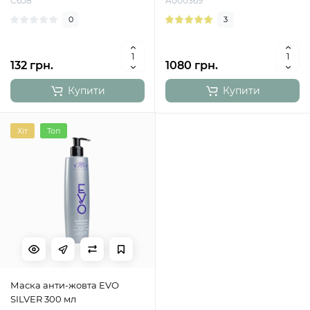
C658
A000369
0
3
132 грн.
1080 грн.
Купити
Купити
Хіт
Топ
Маска анти-жовта EVO
SILVER 300 мл