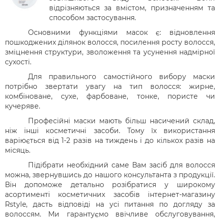
відрізняються за вмістом, призначенням та
способом застосування.
Основними функціями масок є: відновлення
пошкоджених ділянок волосся, посилення росту волосся,
зміцнення структури, зволоження та усунення надмірної
сухості.
Для правильного самостійного вибору маски
потрібно звертати увагу на тип волосся: жирне,
комбіноване, сухе, фарбоване, тонке, пористе чи
кучеряве.
Професійні маски мають більш насичений склад,
ніж інші косметичні засоби. Тому їх використання
варіюється від 1-2 разів на тиждень і до кількох разів на
місяць.
Підібрати необхідний саме Вам засіб для волосся
можна, звернувшись до нашого консультанта з продукції.
Він допоможе детально розібратися у широкому
асортименті косметичних засобів інтернет-магазину
Rstyle
, дасть в
ідповіді на усі питання по догляду за
волоссям. Ми гарантуємо ввічливе обслуговування,