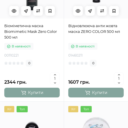
Біоміметична маска
Відновлююча анти жовта
Biomimetic Mask Zero Color
маска ZERO COLOR 500 мл
500 мл
В наявності
В наявності
00110221
01460211
0
0
2344 грн.
1607 грн.
Купити
Купити
Хіт
Топ
Хіт
Топ