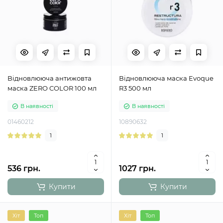
Відновлююча антижовта
Відновлююча маска Evoque
маска ZERO COLOR 100 мл
R3 500 мл
В наявності
В наявності
01460212
10890632
1
1
536 грн.
1027 грн.
Купити
Купити
Хіт
Топ
Хіт
Топ