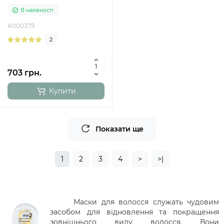
В наявності
A000379
2
703 грн.
Купити
Показати ще
1
2
3
4
>
>|
Маски для волосся служать чудовим
засобом для відновлення та покращення
зовнішнього виду волосся. Вони