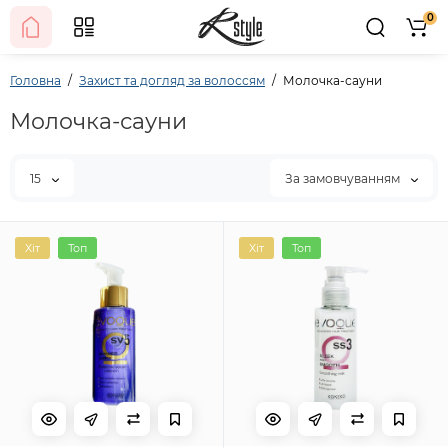
0
Головна
Захист та догляд за волоссям
Молочка-сауни
Молочка-сауни
15
За замовчуванням
Хіт
Топ
Хіт
Топ