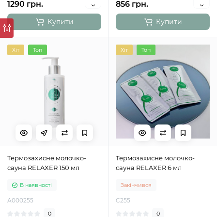
1290 грн.
856 грн.
Купити
Купити
Хіт
Топ
Хіт
Топ
Термозахисне молочко-
Термозахисне молочко-
сауна RELAXER 150 мл
сауна RELAXER 6 мл
В наявності
Закінчився
A000255
C255
0
0