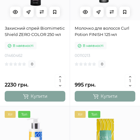
Захисний спрей Biomimetic
Молочко для волосся Curl
Shield ZERO COLOR 250 мл
Potion FINISH 125 мл
В наявності
В наявності
01460462
00110213
0
0
2230 грн.
995 грн.
Купити
Купити
Хіт
Топ
Хіт
Топ