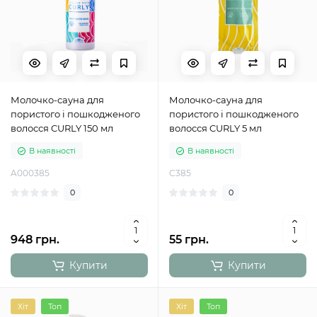
Молочко-сауна для
Молочко-сауна для
пористого і пошкодженого
пористого і пошкодженого
волосся CURLY 150 мл
волосся CURLY 5 мл
В наявності
В наявності
A000385
C385
0
0
948 грн.
55 грн.
Купити
Купити
Хіт
Топ
Хіт
Топ