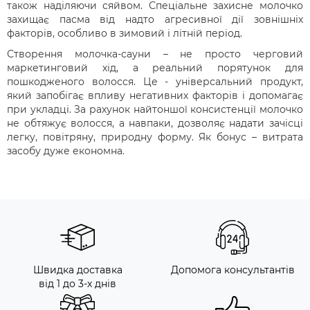
також наділяючи сяйвом. Спеціальне захисне молочко
захищає пасма від надто агресивної дії зовнішніх
факторів, особливо в зимовий і літній період.
Створення молочка-сауни – не просто черговий
маркетинговий хід, а реальний порятунок для
пошкодженого волосся. Це - універсальний продукт,
який запобігає впливу негативних факторів і допомагає
при укладці. За рахунок найтоншої консистенції молочко
не обтяжує волосся, а навпаки, дозволяє надати зачісці
легку, повітряну, природну форму. Як бонус – витрата
засобу дуже економна.
Швидка доставка
Допомога консультантів
від 1 до 3-х днів