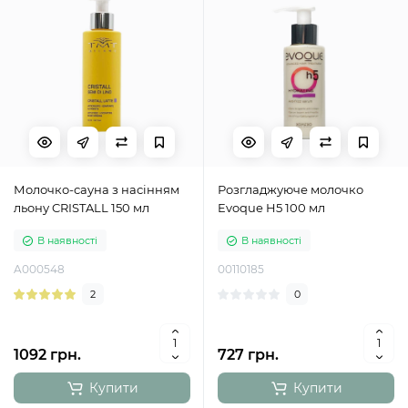
Молочко-сауна з насінням
Розгладжуюче молочко
льону CRISTALL 150 мл
Evoque H5 100 мл
В наявності
В наявності
A000548
00110185
2
0
1092 грн.
727 грн.
Купити
Купити