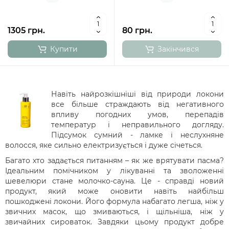
1305 грн.
80 грн.
Купити
Закінчився
Навіть найрозкішніші від природи локони
все більше страждають від негативного
впливу погодних умов, перепадів
температур і неправильного догляду.
Підсумок сумний - ламке і неслухняне
волосся, яке сильно електризується і дуже січеться.
Багато хто задається питанням – як же врятувати пасма?
Ідеальним помічником у лікуванні та зволоженні
шевелюри стане молочко-сауна. Це - справді новий
продукт, який може оновити навіть найбільш
пошкоджені локони. Його формула набагато легша, ніж у
звичних масок, що змиваються, і щільніша, ніж у
звичайних сироваток. Завдяки цьому продукт добре