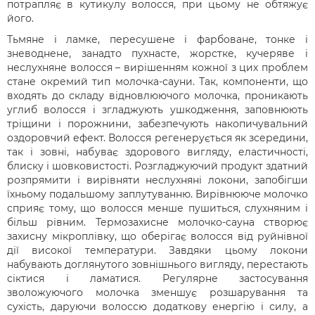
потрапляє в кутикулу волосся, при цьому не обтяжує
його.
Тьмяне і ламке, пересушене і фарбоване, тонке і
зневоднене, занадто пухнасте, жорстке, кучеряве і
неслухняне волосся – вирішенням кожної з цих проблем
стане окремий тип молочка-сауни. Так, компоненти, що
входять до складу відновлюючого молочка, проникають
углиб волосся і згладжують ушкодження, заповнюють
тріщини і порожнини, забезпечують накопичувальний
оздоровчий ефект. Волосся регенерується як зсередини,
так і зовні, набуває здорового вигляду, еластичності,
блиску і шовковистості. Розгладжуючий продукт здатний
розпрямити і вирівняти неслухняні локони, запобігши
їхньому подальшому заплутуванню. Вирівнююче молочко
сприяє тому, що волосся менше пушиться, слухняним і
більш рівним. Термозахисне молочко-сауна створює
захисну мікроплівку, що оберігає волосся від руйнівної
дії високої температури. Завдяки цьому локони
набувають доглянутого зовнішнього вигляду, перестають
сіктися і ламатися. Регулярне застосування
зволожуючого молочка зменшує розшарування та
сухість, даруючи волоссю додаткову енергію і силу, а