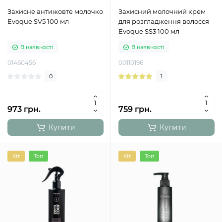
Захисне антижовте молочко
Захисний молочний крем
Evoque SV5 100 мл
для розгладження волосся
Evoque SS3 100 мл
В наявності
В наявності
01460456
00110196
0
1
973 грн.
759 грн.
Купити
Купити
Хіт
Топ
Хіт
Топ