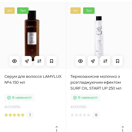
Хіт
Топ
Хіт
Топ
Серум для волосся LAMYLUX
Термозахисне молочко з
№4 150 мл
розгладжуючим ефектом
SURF OIL START UP 250 мл
В наявності
В наявності
A000694
A000560
1
0