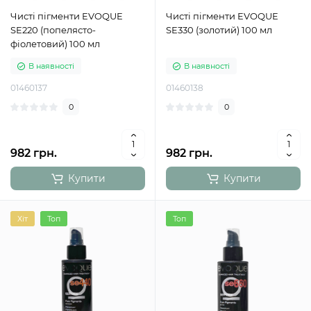
Чисті пігменти EVOQUE
Чисті пігменти EVOQUE
SE220 (попелясто-
SE330 (золотий) 100 мл
фіолетовий) 100 мл
В наявності
В наявності
01460137
01460138
0
0
982 грн.
982 грн.
Купити
Купити
Хіт
Топ
Топ