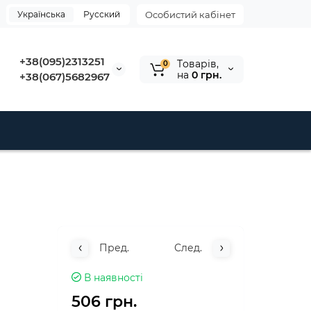
Українська
Русский
Особистий кабінет
+38(095)2313251
Tоварів,
0
на
0 грн.
+38(067)5682967
Пред.
След.
В наявності
506 грн.