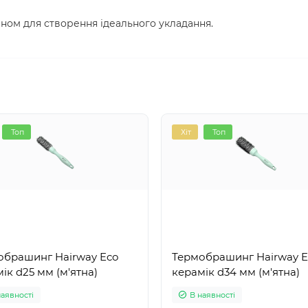
ном для створення ідеального укладання.
Топ
Хіт
Топ
обрашинг Hairway Eco
Термобрашинг Hairway E
ік d25 мм (м'ятна)
керамік d34 мм (м'ятна)
наявності
В наявності