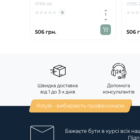
07155-06
07155-
0
506 грн.
506 г
Швидка доставка
Допомога
від 1 до 3-х днів
консультантів
Rstyle - вибирають професіонали
Бажаєте бути в курсі всіх на
Підп