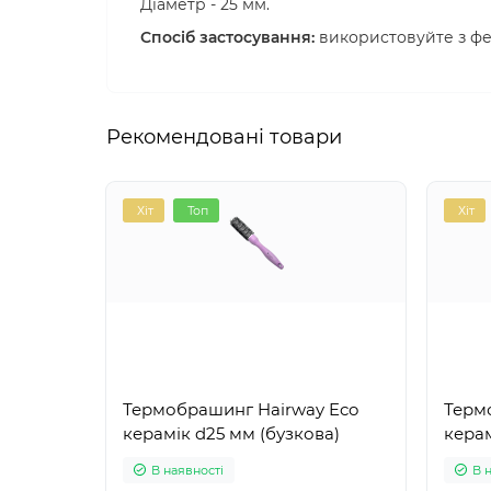
Діаметр - 25 мм.
Спосіб застосування:
використовуйте з фе
Рекомендовані товари
Хіт
Топ
Хіт
Термобрашинг Hairway Eco
Терм
керамік d25 мм (бузкова)
керам
В наявності
В 