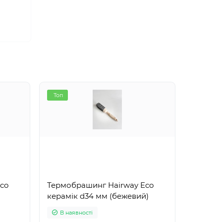
Топ
co
Термобрашинг Hairway Eco
керамік d34 мм (бежевий)
В наявності