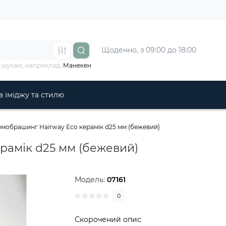
Щоденно, з 09:00 до 18:00
 шукаю, наприклад,
Манекен
 іміджу та стилю
рмобрашинг Hairway Eco керамік d25 мм (бежевий)
рамік d25 мм (бежевий)
Модель:
07161
0
Скорочений опис