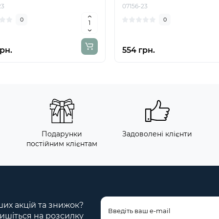
23
07156-23
0
0
рн.
554 грн.
Подарунки
Задоволені клієнти
постійним клієнтам
ших акцій та знижок?
ишіться на розсилку