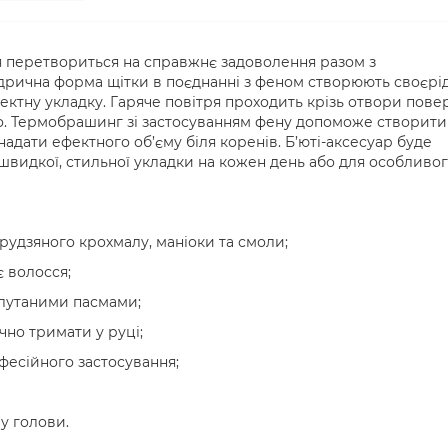
я перетвориться на справжнє задоволення разом з
ндрична форма щітки в поєднанні з феном створюють своєрі
ектну укладку. Гаряче повітря проходить крізь отвори пове
но. Термобрашинг зі застосуванням фену допоможе створити
надати ефектного об
’
єму біля коренів. Б
’
юті-аксесуар буде
видкої, стильної укладки на кожен день або для особливо
рудзяного крохмалу, маніоки та смоли;
 волосся;
плутаними пасмами;
чно тримати у руці;
офесійного застосування;
у голови.