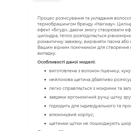
Процес розчісування та укладання волосс
термобрашингом бренду
«
Hairway
»
. Цилі
ефект «бігуді», даючи змогу створювати еф
циліндра, тепло розподіляється рівномір
романтичну завивку, вирівняти пасма або 
Вашим вірним помічником для створення ш
випадку.
Особливості даної моделі:
виготовлена з волокон пшениці, куку
нейлонова щетина дбайливо розчісує
легко справляється з мокрими та за
завдяки ергономічній ручці щітку зру
підходить для індивідуального та пр
алю
мінієвий корпус;
щетинки щітки не пошкоджують шкір